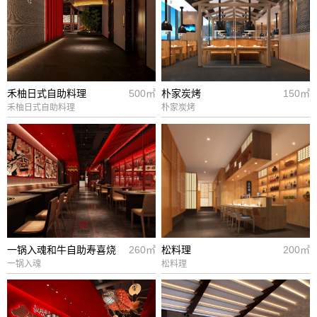
禾柚日式自助料理
500㎡
朴家炭烤
150㎡
禾柚日式自助料理
朴家炭烤
一锅入魂和牛自助寿喜烧
260㎡
松料理
200㎡
一锅入魂
松料理