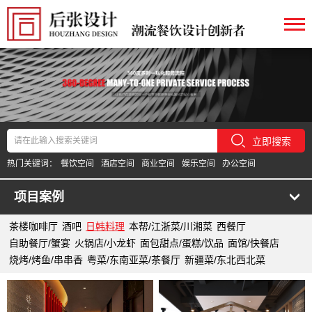
立即搜索
热门关键词：
餐饮空间
酒店空间
商业空间
娱乐空间
办公空间
项目案例
茶楼咖啡厅
酒吧
日韩料理
本帮/江浙菜/川湘菜
西餐厅
自助餐厅/蟹宴
火锅店/小龙虾
面包甜点/蛋糕/饮品
面馆/快餐店
烧烤/烤鱼/串串香
粤菜/东南亚菜/茶餐厅
新疆菜/东北西北菜