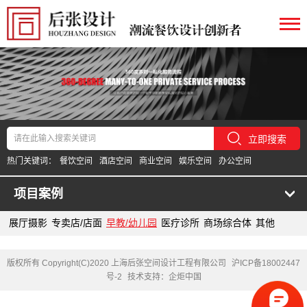
立即搜索
热门关键词：
餐饮空间
酒店空间
商业空间
娱乐空间
办公空间
项目案例
展厅摄影
专卖店/店面
早教/幼儿园
医疗诊所
商场综合体
其他
版权所有 Copyright(C)2020 上海后张空间设计工程有限公司
沪ICP备18002447
号-2
技术支持：企炬中国