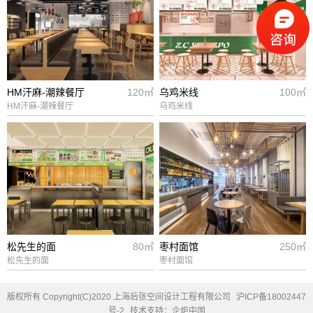
HM汗麻-潮辣餐厅
120㎡
乌鸡米线
100㎡
HM汗麻-潮辣餐厅
乌鸡米线
松先生的面
80㎡
枣村面馆
250㎡
松先生的面
枣村面馆
版权所有 Copyright(C)2020 上海后张空间设计工程有限公司
沪ICP备18002447
号-2
技术支持：企炬中国