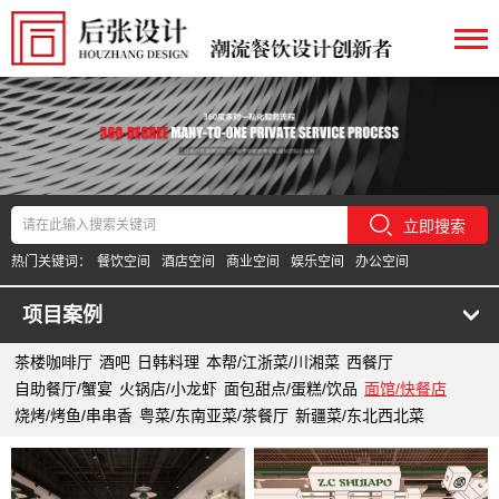
立即搜索
热门关键词：
餐饮空间
酒店空间
商业空间
娱乐空间
办公空间
项目案例
茶楼咖啡厅
酒吧
日韩料理
本帮/江浙菜/川湘菜
西餐厅
自助餐厅/蟹宴
火锅店/小龙虾
面包甜点/蛋糕/饮品
面馆/快餐店
烧烤/烤鱼/串串香
粤菜/东南亚菜/茶餐厅
新疆菜/东北西北菜