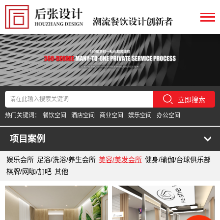
立即搜索
热门关键词：
餐饮空间
酒店空间
商业空间
娱乐空间
办公空间
项目案例
娱乐会所
足浴/洗浴/养生会所
美容/美发会所
健身/瑜伽/台球俱乐部
棋牌/网咖/加吧
其他