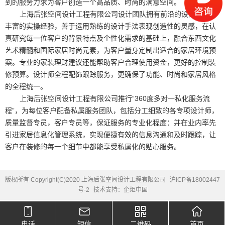
到的服务力求为客户创造一个高品质、时尚的满意空间。
上海后张空间设计工程有限公司设计团队拥有前沿的设计理念和
丰富的实操经验，善于运用熟练的设计手法表现创造性的灵感，在认
真研究每一位客户的背景特点及个性化需求的基础上，融合东西文化
艺术精髓和国际家居时尚元素，为客户量身定制出适合的家居环境预
案。专业的家装理财建议还能帮助客户合理使用资金，更好的控制装
修预算。设计师全程配饰跟踪服务，更确保了功能、时尚和家居风格
的全程统一。
上海后张空间设计工程有限公司推行“
360
度多对一私化服务流
程”，为每位客户配备私属服务团队，包括分工细致的各专项设计师，
质量监督专员，客户专员等，保证服务的专业化程度：并在业内率先
引进家居信息化管理系统，实现便捷有效的信息沟通和及时跟踪，让
客户在装修的每一个细节中都能享受私属化的贴心服务。
版权所有 Copyright(C)2020 上海后张空间设计工程有限公司
沪ICP备18002447
号-2
技术支持：企炬中国
电话
短信
二维码
首页