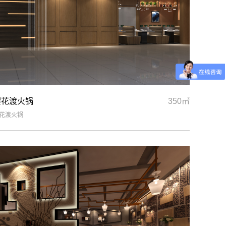
樱花渡火锅
350㎡
花渡火锅