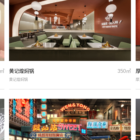
0㎡
黄记煌焖锅
350㎡
黄记煌焖锅
厚