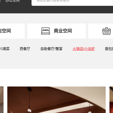
间
办公空间
店空间
商业空间
/川湘菜
西餐厅
自助餐厅/蟹宴
火锅店/小龙虾
面包