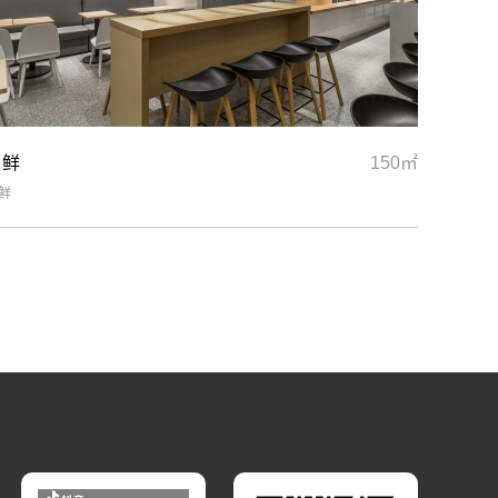
冒鲜
150㎡
鲜