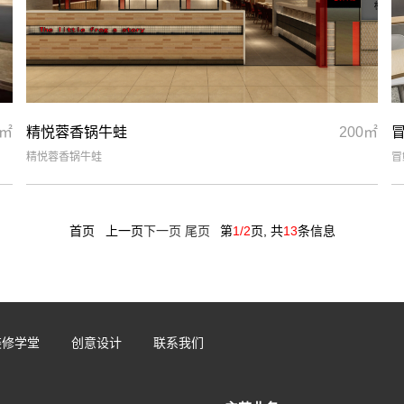
0㎡
精悦蓉香锅牛蛙
200㎡
精悦蓉香锅牛蛙
冒
首页 上一页
下一页
尾页
第
1/2
页, 共
13
条信息
装修学堂
创意设计
联系我们