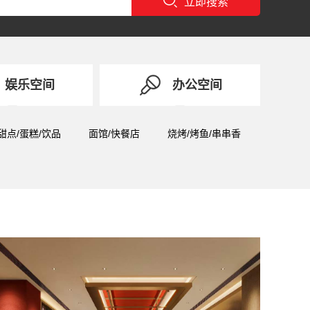
立即搜索
娱乐空间
办公空间
甜点/蛋糕/饮品
面馆/快餐店
烧烤/烤鱼/串串香