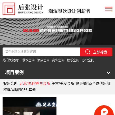
立即搜索
热门关键词：
餐饮空间
酒店空间
商业空间
娱乐空间
办公空间
项目案例
娱乐会所
足浴/洗浴/养生会所
美容/美发会所
健身/瑜伽/台球俱乐部
棋牌/网咖/加吧
其他