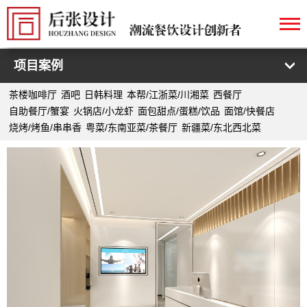
项目案例
茶楼咖啡厅
酒吧
日韩料理
本帮/江浙菜/川湘菜
西餐厅
自助餐厅/蟹宴
火锅店/小龙虾
面包甜点/蛋糕/饮品
面馆/快餐店
烧烤/烤鱼/串串香
粤菜/东南亚菜/茶餐厅
新疆菜/东北西北菜