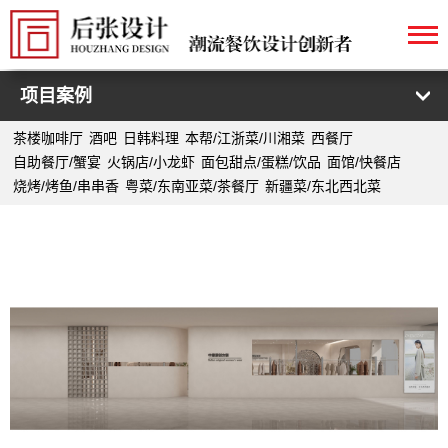
项目案例
茶楼咖啡厅
酒吧
日韩料理
本帮/江浙菜/川湘菜
西餐厅
自助餐厅/蟹宴
火锅店/小龙虾
面包甜点/蛋糕/饮品
面馆/快餐店
烧烤/烤鱼/串串香
粤菜/东南亚菜/茶餐厅
新疆菜/东北西北菜