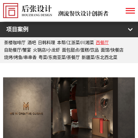
项目案例
茶楼咖啡厅
酒吧
日韩料理
本帮/江浙菜/川湘菜
西餐厅
自助餐厅/蟹宴
火锅店/小龙虾
面包甜点/蛋糕/饮品
面馆/快餐店
烧烤/烤鱼/串串香
粤菜/东南亚菜/茶餐厅
新疆菜/东北西北菜