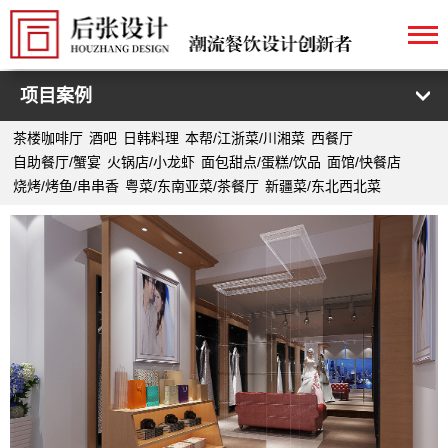
项目案例
茶楼咖啡厅
酒吧
日韩料理
本帮/江浙菜/川湘菜
西餐厅
自助餐厅/蟹宴
火锅店/小龙虾
面包甜点/蛋糕/饮品
面馆/快餐店
烧烤/烤鱼/串串香
粤菜/东南亚菜/茶餐厅
新疆菜/东北西北菜